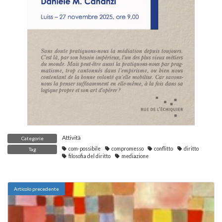
Attività
Categorie
com-possibile
compromesso
conflitto
diritto
Tag
filosofia del diritto
mediazione
Articolo precedente