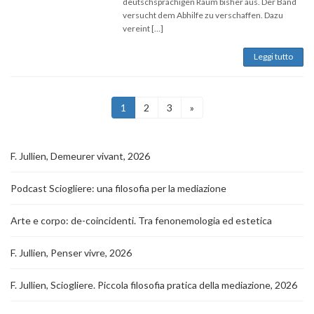
deutschsprachigen Raum bisher aus. Der Band
versucht dem Abhilfe zu verschaffen. Dazu
vereint […]
Leggi tutto
Paginazione
Pagina
Pagina
Pagina
1
2
3
»
degli
articoli
F. Jullien, Demeurer vivant, 2026
Podcast Sciogliere: una filosofia per la mediazione
Arte e corpo: de-coincidenti. Tra fenonemologia ed estetica
F. Jullien, Penser vivre, 2026
F. Jullien, Sciogliere. Piccola filosofia pratica della mediazione, 2026