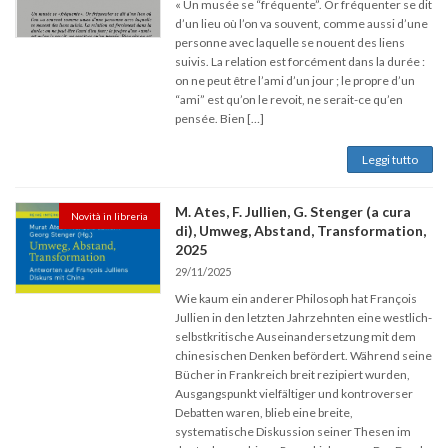
« Un musée se “fréquente”. Or fréquenter se dit
d’un lieu où l’on va souvent, comme aussi d’une
personne avec laquelle se nouent des liens
suivis. La relation est forcément dans la durée :
on ne peut être l’ami d’un jour ; le propre d’un
“ami” est qu’on le revoit, ne serait-ce qu’en
pensée. Bien […]
Leggi tutto
M. Ates, F. Jullien, G. Stenger (a cura
Novità in libreria
di), Umweg, Abstand, Transformation,
2025
29/11/2025
Wie kaum ein anderer Philosoph hat François
Jullien in den letzten Jahrzehnten eine westlich-
selbstkritische Auseinandersetzung mit dem
chinesischen Denken befördert. Während seine
Bücher in Frankreich breit rezipiert wurden,
Ausgangspunkt vielfältiger und kontroverser
Debatten waren, blieb eine breite,
systematische Diskussion seiner Thesen im