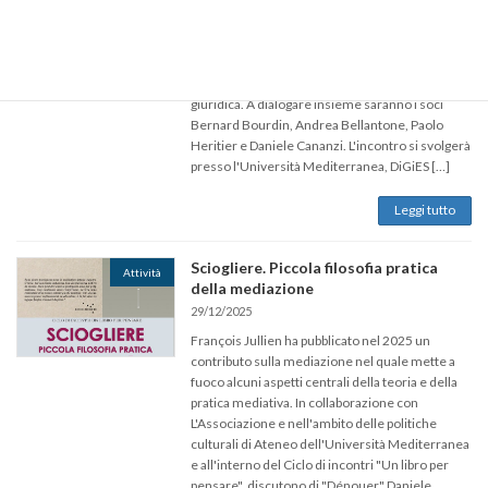
Il 28 febbraio 2026 alle ore 17,00 si svolvergerà
il primo incontro di studio organizzato
dall'Associazione. Per iniziare è smbrato
importante partire dalla questione del principio,
letta nelle prospettive filosofica, teologica e
giuridica. A dialogare insieme saranno i soci
Bernard Bourdin, Andrea Bellantone, Paolo
Heritier e Daniele Cananzi. L'incontro si svolgerà
presso l'Università Mediterranea, DiGiES […]
Leggi tutto
Sciogliere. Piccola filosofia pratica
Attività
della mediazione
29/12/2025
François Jullien ha pubblicato nel 2025 un
contributo sulla mediazione nel quale mette a
fuoco alcuni aspetti centrali della teoria e della
pratica mediativa. In collaborazione con
L'Associazione e nell'ambito delle politiche
culturali di Ateneo dell'Università Mediterranea
e all'interno del Ciclo di incontri "Un libro per
pensare", discutono di "Dénouer" Daniele